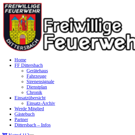
Home
FF Dittersbach
Gerätehaus
Fahrzeuge
Sirenensignale
Dienstplan
Chronik
Einsatzübersicht
Einsatz-Archiv
Werde Mitglied
Gästebuch
Partner
Dittersbach – Infos