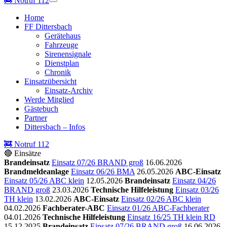
🚒
Notruf 112
Home
FF Dittersbach
Gerätehaus
Fahrzeuge
Sirenensignale
Dienstplan
Chronik
Einsatzübersicht
Einsatz-Archiv
Werde Mitglied
Gästebuch
Partner
Dittersbach – Infos
🚒 Notruf 112
🔴 Einsätze
Brandeinsatz
Einsatz 07/26 BRAND groß
16.06.2026
Brandmeldeanlage
Einsatz 06/26 BMA
26.05.2026
ABC-Einsatz
Einsatz 05/26 ABC klein
12.05.2026
Brandeinsatz
Einsatz 04/26
BRAND groß
23.03.2026
Technische Hilfeleistung
Einsatz 03/26
TH klein
13.02.2026
ABC-Einsatz
Einsatz 02/26 ABC klein
04.02.2026
Fachberater-ABC
Einsatz 01/26 ABC-Fachberater
04.01.2026
Technische Hilfeleistung
Einsatz 16/25 TH klein RD
15.12.2025
Brandeinsatz
Einsatz 07/26 BRAND groß
16.06.2026