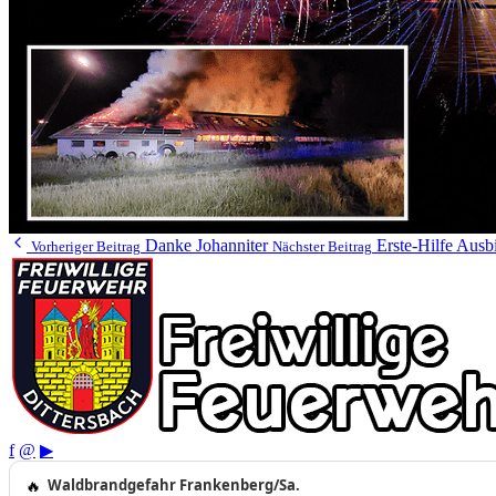
Danke Johanniter
Erste-Hilfe Ausb
Vorheriger Beitrag
Nächster Beitrag
f
@
▶
🔥
Waldbrandgefahr Frankenberg/Sa.