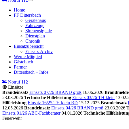
🚒
Notruf 112
Home
FF Dittersbach
Gerätehaus
Fahrzeuge
Sirenensignale
Dienstplan
Chronik
Einsatzübersicht
Einsatz-Archiv
Werde Mitglied
Gästebuch
Partner
Dittersbach – Infos
🚒 Notruf 112
🔴 Einsätze
Brandeinsatz
Einsatz 07/26 BRAND groß
16.06.2026
Brandmelde
23.03.2026
Technische Hilfeleistung
Einsatz 03/26 TH klein
13.02.
Hilfeleistung
Einsatz 16/25 TH klein RD
15.12.2025
Brandeinsatz
12.05.2026
Brandeinsatz
Einsatz 04/26 BRAND groß
23.03.2026
T
Einsatz 01/26 ABC-Fachberater
04.01.2026
Technische Hilfeleistun
Feuerwehr