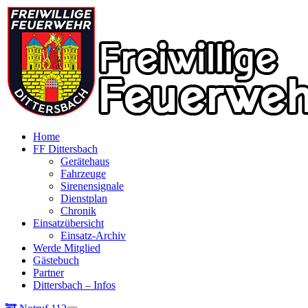
Home
FF Dittersbach
Gerätehaus
Fahrzeuge
Sirenensignale
Dienstplan
Chronik
Einsatzübersicht
Einsatz-Archiv
Werde Mitglied
Gästebuch
Partner
Dittersbach – Infos