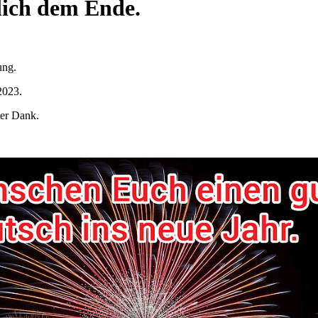
lich dem Ende.
ung.
2023.
ter Dank.