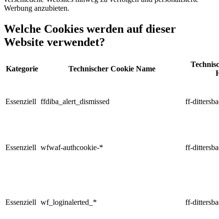
Werbung anzubieten.
Welche Cookies werden auf dieser
Website verwendet?
Technis
Kategorie
Technischer Cookie Name
Essenziell
ffdiba_alert_dismissed
ff-dittersb
Essenziell
wfwaf-authcookie-*
ff-dittersb
Essenziell
wf_loginalerted_*
ff-dittersb