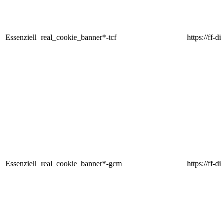
Essenziell
real_cookie_banner*-tcf
https://ff-
Essenziell
real_cookie_banner*-gcm
https://ff-