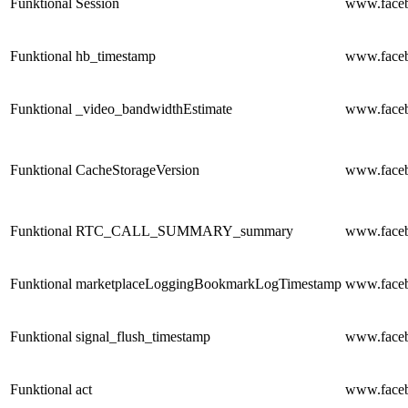
Funktional
Session
www.face
Funktional
hb_timestamp
www.face
Funktional
_video_bandwidthEstimate
www.face
Funktional
CacheStorageVersion
www.face
Funktional
RTC_CALL_SUMMARY_summary
www.face
Funktional
marketplaceLoggingBookmarkLogTimestamp
www.face
Funktional
signal_flush_timestamp
www.face
Funktional
act
www.face