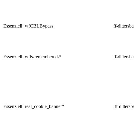
Essenziell
wfCBLBypass
ff-dittersb
Essenziell
wfls-remembered-*
ff-dittersb
Essenziell
real_cookie_banner*
.ff-ditters