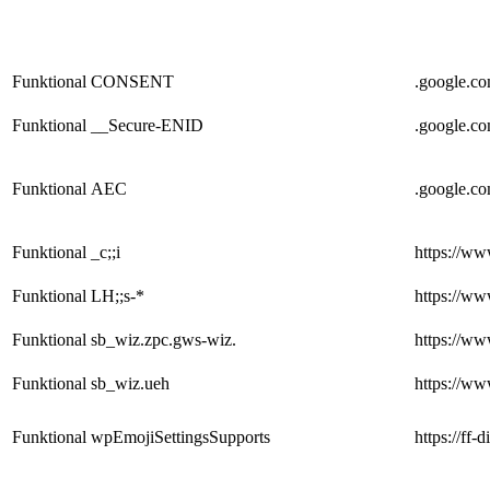
Funktional
CONSENT
.google.c
Funktional
__Secure-ENID
.google.c
Funktional
AEC
.google.c
Funktional
_c;;i
https://w
Funktional
LH;;s-*
https://w
Funktional
sb_wiz.zpc.gws-wiz.
https://w
Funktional
sb_wiz.ueh
https://w
Funktional
wpEmojiSettingsSupports
https://ff-