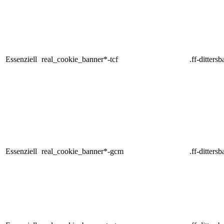
Essenziell
real_cookie_banner*-tcf
.ff-ditters
Essenziell
real_cookie_banner*-gcm
.ff-ditters