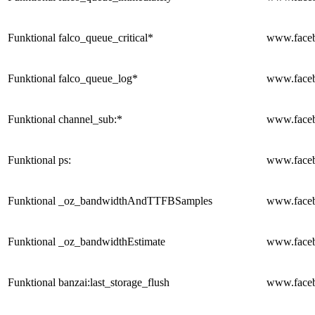
Funktional
falco_queue_critical*
www.face
Funktional
falco_queue_log*
www.face
Funktional
channel_sub:*
www.face
Funktional
ps:
www.face
Funktional
_oz_bandwidthAndTTFBSamples
www.face
Funktional
_oz_bandwidthEstimate
www.face
Funktional
banzai:last_storage_flush
www.face