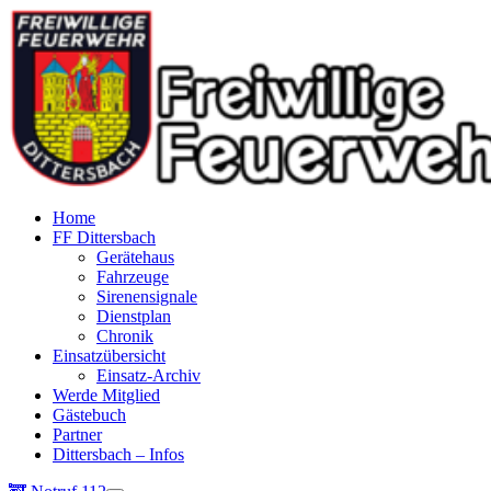
Home
FF Dittersbach
Gerätehaus
Fahrzeuge
Sirenensignale
Dienstplan
Chronik
Einsatzübersicht
Einsatz-Archiv
Werde Mitglied
Gästebuch
Partner
Dittersbach – Infos