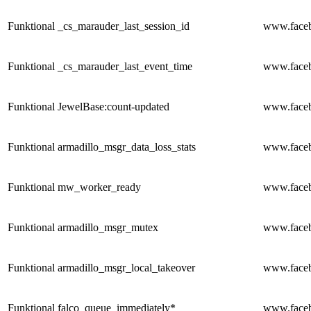
Funktional
_cs_marauder_last_session_id
www.face
Funktional
_cs_marauder_last_event_time
www.face
Funktional
JewelBase:count-updated
www.face
Funktional
armadillo_msgr_data_loss_stats
www.face
Funktional
mw_worker_ready
www.face
Funktional
armadillo_msgr_mutex
www.face
Funktional
armadillo_msgr_local_takeover
www.face
Funktional
falco_queue_immediately*
www.face