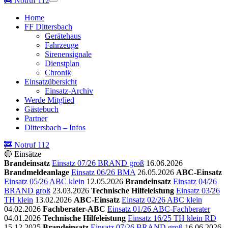
🚒
Notruf 112
Home
FF Dittersbach
Gerätehaus
Fahrzeuge
Sirenensignale
Dienstplan
Chronik
Einsatzübersicht
Einsatz-Archiv
Werde Mitglied
Gästebuch
Partner
Dittersbach – Infos
🚒 Notruf 112
🔴 Einsätze
Brandeinsatz
Einsatz 07/26 BRAND groß
16.06.2026
Brandmeldeanlage
Einsatz 06/26 BMA
26.05.2026
ABC-Einsatz
Einsatz 05/26 ABC klein
12.05.2026
Brandeinsatz
Einsatz 04/26
BRAND groß
23.03.2026
Technische Hilfeleistung
Einsatz 03/26
TH klein
13.02.2026
ABC-Einsatz
Einsatz 02/26 ABC klein
04.02.2026
Fachberater-ABC
Einsatz 01/26 ABC-Fachberater
04.01.2026
Technische Hilfeleistung
Einsatz 16/25 TH klein RD
15.12.2025
Brandeinsatz
Einsatz 07/26 BRAND groß
16.06.2026