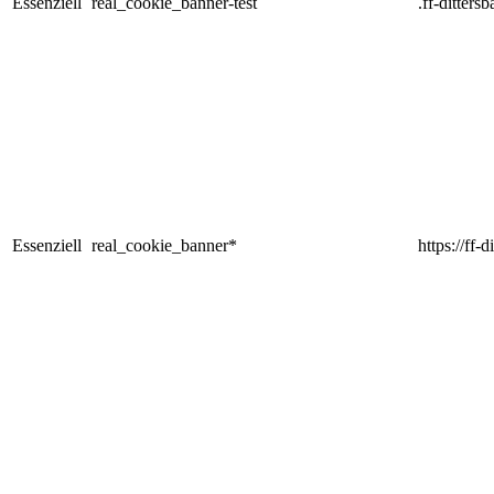
Essenziell
real_cookie_banner-test
.ff-ditters
Essenziell
real_cookie_banner*
https://ff-