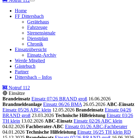
🚒
Notruf 112
Home
FF Dittersbach
Gerätehaus
Fahrzeuge
Sirenensignale
Dienstplan
Chronik
Einsatzübersicht
Einsatz-Archiv
Werde Mitglied
Gästebuch
Partner
Dittersbach – Infos
🚒 Notruf 112
🔴 Einsätze
Brandeinsatz
Einsatz 07/26 BRAND groß
16.06.2026
Brandmeldeanlage
Einsatz 06/26 BMA
26.05.2026
ABC-Einsatz
Einsatz 05/26 ABC klein
12.05.2026
Brandeinsatz
Einsatz 04/26
BRAND groß
23.03.2026
Technische Hilfeleistung
Einsatz 03/26
TH klein
13.02.2026
ABC-Einsatz
Einsatz 02/26 ABC klein
04.02.2026
Fachberater-ABC
Einsatz 01/26 ABC-Fachberater
04.01.2026
Technische Hilfeleistung
Einsatz 16/25 TH klein RD
15.12.2025
Brandeinsatz
Einsatz 07/26 BRAND groß
16.06.2026