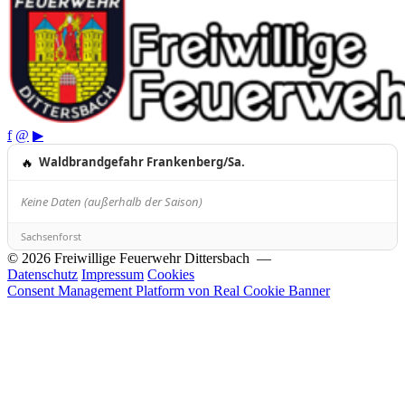
f
@
▶
🔥
Waldbrandgefahr Frankenberg/Sa.
Keine Daten (außerhalb der Saison)
Sachsenforst
© 2026 Freiwillige Feuerwehr Dittersbach —
Datenschutz
Impressum
Cookies
Consent Management Platform von Real Cookie Banner