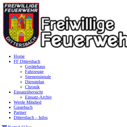
Home
FF Dittersbach
Gerätehaus
Fahrzeuge
Sirenensignale
Dienstplan
Chronik
Einsatzübersicht
Einsatz-Archiv
Werde Mitglied
Gästebuch
Partner
Dittersbach – Infos