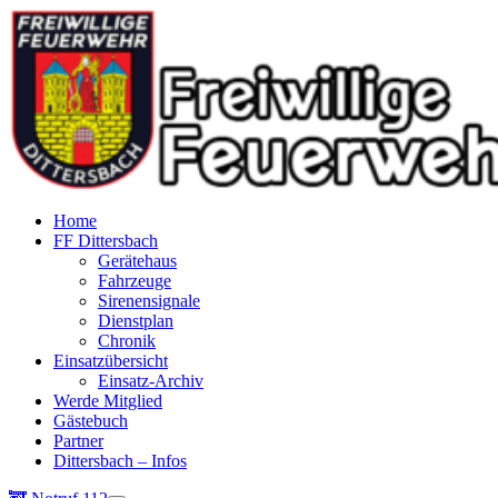
Home
FF Dittersbach
Gerätehaus
Fahrzeuge
Sirenensignale
Dienstplan
Chronik
Einsatzübersicht
Einsatz-Archiv
Werde Mitglied
Gästebuch
Partner
Dittersbach – Infos