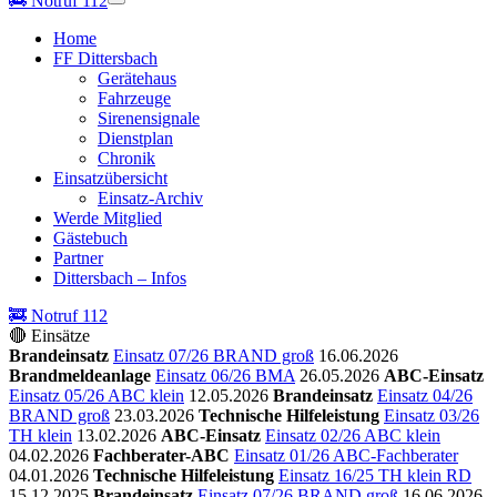
🚒
Notruf 112
Home
FF Dittersbach
Gerätehaus
Fahrzeuge
Sirenensignale
Dienstplan
Chronik
Einsatzübersicht
Einsatz-Archiv
Werde Mitglied
Gästebuch
Partner
Dittersbach – Infos
🚒 Notruf 112
🔴 Einsätze
Brandeinsatz
Einsatz 07/26 BRAND groß
16.06.2026
Brandmeldeanlage
Einsatz 06/26 BMA
26.05.2026
ABC-Einsatz
Einsatz 05/26 ABC klein
12.05.2026
Brandeinsatz
Einsatz 04/26
BRAND groß
23.03.2026
Technische Hilfeleistung
Einsatz 03/26
TH klein
13.02.2026
ABC-Einsatz
Einsatz 02/26 ABC klein
04.02.2026
Fachberater-ABC
Einsatz 01/26 ABC-Fachberater
04.01.2026
Technische Hilfeleistung
Einsatz 16/25 TH klein RD
15.12.2025
Brandeinsatz
Einsatz 07/26 BRAND groß
16.06.2026