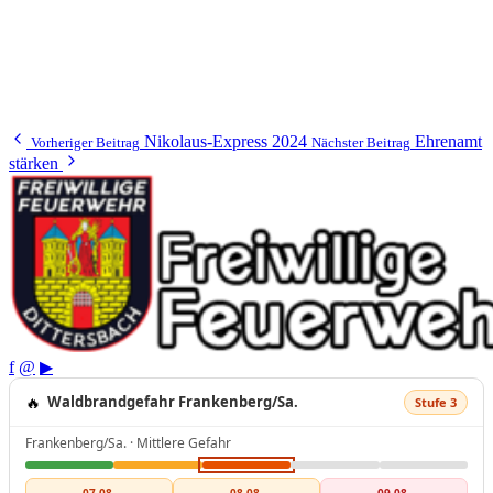
Nikolaus-Express 2024
Ehrenamt
Vorheriger Beitrag
Nächster Beitrag
stärken
f
@
▶
🔥
Waldbrandgefahr Frankenberg/Sa.
Stufe 3
Frankenberg/Sa. · Mittlere Gefahr
07.08.
08.08.
09.08.