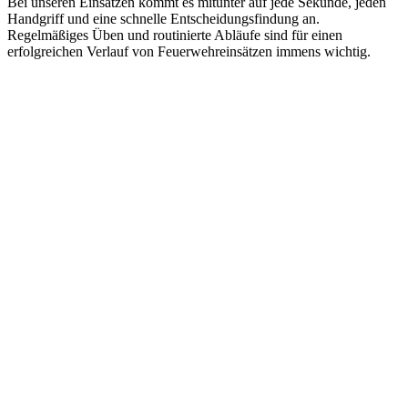
Bei unseren Einsätzen kommt es mitunter auf jede Sekunde, jeden
Handgriff und eine schnelle Entscheidungsfindung an.
Regelmäßiges Üben und routinierte Abläufe sind für einen
erfolgreichen Verlauf von Feuerwehreinsätzen immens wichtig.