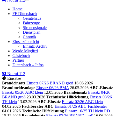
🚒
Notruf 112
Home
FF Dittersbach
Gerätehaus
Fahrzeuge
Sirenensignale
Dienstplan
Chronik
Einsatzübersicht
Einsatz-Archiv
Werde Mitglied
Gästebuch
Partner
Dittersbach – Infos
🚒 Notruf 112
🔴 Einsätze
Brandeinsatz
Einsatz 07/26 BRAND groß
16.06.2026
Brandmeldeanlage
Einsatz 06/26 BMA
26.05.2026
ABC-Einsatz
Einsatz 05/26 ABC klein
12.05.2026
Brandeinsatz
Einsatz 04/26
BRAND groß
23.03.2026
Technische Hilfeleistung
Einsatz 03/26
TH klein
13.02.2026
ABC-Einsatz
Einsatz 02/26 ABC klein
04.02.2026
Fachberater-ABC
Einsatz 01/26 ABC-Fachberater
04.01.2026
Technische Hilfeleistung
Einsatz 16/25 TH klein RD
15.12.2025
Brandeinsatz
Einsatz 07/26 BRAND groß
16.06.2026