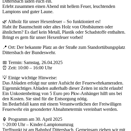
Dittersbach laden euch ein.
Erlebt zusammen einen Abend mit hellem Feuer, leuchtenden
Lampions und guter Laune.
🌿 Altholz für unser Hexenfeuer – So funktioniert es!
Habt ihr Baumschnitt oder altes Holz von Obstbäumen oder
ähnlichem? Es darf kein Metall, Plastik oder Schadstoffe enthalten.
Bringt es gern für unser Hexenfeuer vorbei!
📍 Ort: Der bekannte Platz an der Straße zum Standortübungsplatz
Dittersbach der Bundeswehr.
📅 Termin: Samstag, 26.04.2025
⏰ Zeit: 10:00 – 16:00 Uhr
💡 Einige wichtige Hinweise:
Das Abladen erfolgt nur unter Aufsicht der Feuerwehrkameraden.
Eigenmächtiges Abladen außerhalb dieser Zeiten ist nicht erlaubt!
Ein Unkostenbeitrag von 5 Euro pro Pkw-Anhänger hilft uns bei
den Kosten. Sie sind für die Entsorgung nötig.
Im Bedarfsfall kann mit einem Verantwortlichen der Freiwilligen
Feuerwehr ein gesonderter Abnahmetermin vereinbart werden.
🏮 Programm am 30. April 2025
✨20:00 Uhr – Kinder-Lampionumzug
Treffpunkt ist am Bahnhof Dittersbach. Gemeinsam ziehen wir mit