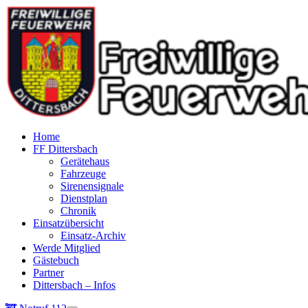
Home
FF Dittersbach
Gerätehaus
Fahrzeuge
Sirenensignale
Dienstplan
Chronik
Einsatzübersicht
Einsatz-Archiv
Werde Mitglied
Gästebuch
Partner
Dittersbach – Infos