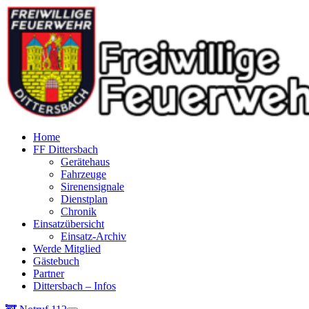
Home
FF Dittersbach
Gerätehaus
Fahrzeuge
Sirenensignale
Dienstplan
Chronik
Einsatzübersicht
Einsatz-Archiv
Werde Mitglied
Gästebuch
Partner
Dittersbach – Infos