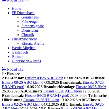
🚒
Notruf 112
Home
FF Dittersbach
Gerätehaus
Fahrzeuge
Sirenensignale
Dienstplan
Chronik
Einsatzübersicht
Einsatz-Archiv
Werde Mitglied
Gästebuch
Partner
Dittersbach – Infos
🚒 Notruf 112
🔴 Einsätze
ABC-Einsatz
Einsatz 09/26 ABC klein
07.08.2026
ABC-Einsatz
Einsatz 08/26 ABC klein
07.08.2026
Brandeinsatz
Einsatz 07/26
BRAND groß
16.06.2026
Brandmeldeanlage
Einsatz 06/26 BMA
26.05.2026
ABC-Einsatz
Einsatz 05/26 ABC klein
12.05.2026
Brandeinsatz
Einsatz 04/26 BRAND groß
23.03.2026
Technische
Hilfeleistung
Einsatz 03/26 TH klein
13.02.2026
ABC-Einsatz
Einsatz 02/26 ABC klein
04.02.2026
ABC-Einsatz
Einsatz 09/26
ABC klein
07.08.2026
ABC-Einsatz
Einsatz 08/26 ABC klein