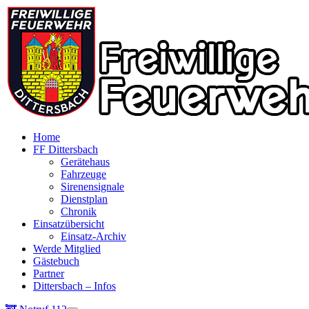
Home
FF Dittersbach
Gerätehaus
Fahrzeuge
Sirenensignale
Dienstplan
Chronik
Einsatzübersicht
Einsatz-Archiv
Werde Mitglied
Gästebuch
Partner
Dittersbach – Infos