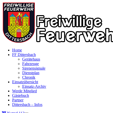
Home
FF Dittersbach
Gerätehaus
Fahrzeuge
Sirenensignale
Dienstplan
Chronik
Einsatzübersicht
Einsatz-Archiv
Werde Mitglied
Gästebuch
Partner
Dittersbach – Infos