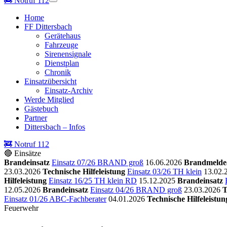
🚒
Notruf 112
Home
FF Dittersbach
Gerätehaus
Fahrzeuge
Sirenensignale
Dienstplan
Chronik
Einsatzübersicht
Einsatz-Archiv
Werde Mitglied
Gästebuch
Partner
Dittersbach – Infos
🚒 Notruf 112
🔴 Einsätze
Brandeinsatz
Einsatz 07/26 BRAND groß
16.06.2026
Brandmelde
23.03.2026
Technische Hilfeleistung
Einsatz 03/26 TH klein
13.02.
Hilfeleistung
Einsatz 16/25 TH klein RD
15.12.2025
Brandeinsatz
12.05.2026
Brandeinsatz
Einsatz 04/26 BRAND groß
23.03.2026
T
Einsatz 01/26 ABC-Fachberater
04.01.2026
Technische Hilfeleistun
Feuerwehr