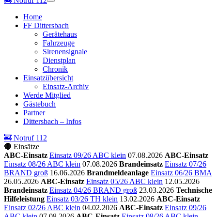
🚒
Notruf 112
Home
FF Dittersbach
Gerätehaus
Fahrzeuge
Sirenensignale
Dienstplan
Chronik
Einsatzübersicht
Einsatz-Archiv
Werde Mitglied
Gästebuch
Partner
Dittersbach – Infos
🚒 Notruf 112
🔴 Einsätze
ABC-Einsatz
Einsatz 09/26 ABC klein
07.08.2026
ABC-Einsatz
Einsatz 08/26 ABC klein
07.08.2026
Brandeinsatz
Einsatz 07/26
BRAND groß
16.06.2026
Brandmeldeanlage
Einsatz 06/26 BMA
26.05.2026
ABC-Einsatz
Einsatz 05/26 ABC klein
12.05.2026
Brandeinsatz
Einsatz 04/26 BRAND groß
23.03.2026
Technische
Hilfeleistung
Einsatz 03/26 TH klein
13.02.2026
ABC-Einsatz
Einsatz 02/26 ABC klein
04.02.2026
ABC-Einsatz
Einsatz 09/26
ABC klein
07.08.2026
ABC-Einsatz
Einsatz 08/26 ABC klein