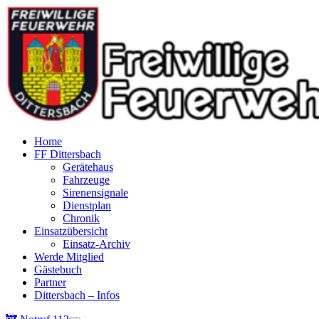
Home
FF Dittersbach
Gerätehaus
Fahrzeuge
Sirenensignale
Dienstplan
Chronik
Einsatzübersicht
Einsatz-Archiv
Werde Mitglied
Gästebuch
Partner
Dittersbach – Infos