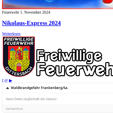
Feuerwehr
1. November 2024
Nikolaus-Express 2024
Weiterlesen
f
@
▶
🔥
Waldbrandgefahr Frankenberg/Sa.
Keine Daten (außerhalb der Saison)
Sachsenforst