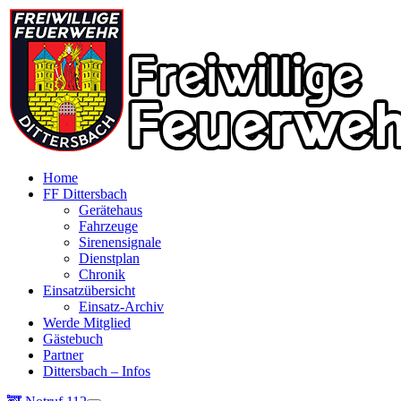
Home
FF Dittersbach
Gerätehaus
Fahrzeuge
Sirenensignale
Dienstplan
Chronik
Einsatzübersicht
Einsatz-Archiv
Werde Mitglied
Gästebuch
Partner
Dittersbach – Infos