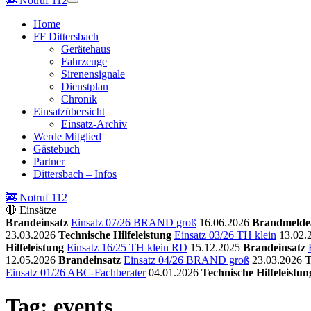
🚒
Notruf 112
Home
FF Dittersbach
Gerätehaus
Fahrzeuge
Sirenensignale
Dienstplan
Chronik
Einsatzübersicht
Einsatz-Archiv
Werde Mitglied
Gästebuch
Partner
Dittersbach – Infos
🚒 Notruf 112
🔴 Einsätze
Brandeinsatz
Einsatz 07/26 BRAND groß
16.06.2026
Brandmelde
23.03.2026
Technische Hilfeleistung
Einsatz 03/26 TH klein
13.02.
Hilfeleistung
Einsatz 16/25 TH klein RD
15.12.2025
Brandeinsatz
12.05.2026
Brandeinsatz
Einsatz 04/26 BRAND groß
23.03.2026
T
Einsatz 01/26 ABC-Fachberater
04.01.2026
Technische Hilfeleistun
Tag: events