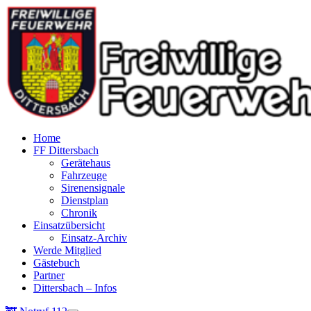
Home
FF Dittersbach
Gerätehaus
Fahrzeuge
Sirenensignale
Dienstplan
Chronik
Einsatzübersicht
Einsatz-Archiv
Werde Mitglied
Gästebuch
Partner
Dittersbach – Infos