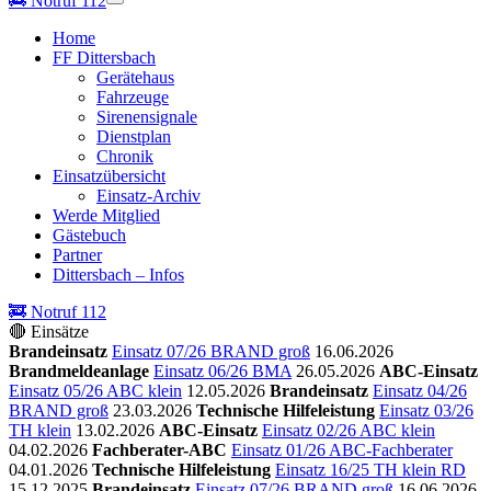
🚒
Notruf 112
Home
FF Dittersbach
Gerätehaus
Fahrzeuge
Sirenensignale
Dienstplan
Chronik
Einsatzübersicht
Einsatz-Archiv
Werde Mitglied
Gästebuch
Partner
Dittersbach – Infos
🚒 Notruf 112
🔴 Einsätze
Brandeinsatz
Einsatz 07/26 BRAND groß
16.06.2026
Brandmeldeanlage
Einsatz 06/26 BMA
26.05.2026
ABC-Einsatz
Einsatz 05/26 ABC klein
12.05.2026
Brandeinsatz
Einsatz 04/26
BRAND groß
23.03.2026
Technische Hilfeleistung
Einsatz 03/26
TH klein
13.02.2026
ABC-Einsatz
Einsatz 02/26 ABC klein
04.02.2026
Fachberater-ABC
Einsatz 01/26 ABC-Fachberater
04.01.2026
Technische Hilfeleistung
Einsatz 16/25 TH klein RD
15.12.2025
Brandeinsatz
Einsatz 07/26 BRAND groß
16.06.2026