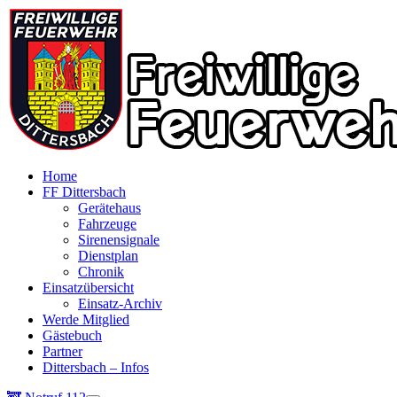
Home
FF Dittersbach
Gerätehaus
Fahrzeuge
Sirenensignale
Dienstplan
Chronik
Einsatzübersicht
Einsatz-Archiv
Werde Mitglied
Gästebuch
Partner
Dittersbach – Infos