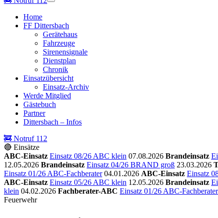
🚒
Notruf 112
Home
FF Dittersbach
Gerätehaus
Fahrzeuge
Sirenensignale
Dienstplan
Chronik
Einsatzübersicht
Einsatz-Archiv
Werde Mitglied
Gästebuch
Partner
Dittersbach – Infos
🚒 Notruf 112
🔴 Einsätze
ABC-Einsatz
Einsatz 08/26 ABC klein
07.08.2026
Brandeinsatz
E
12.05.2026
Brandeinsatz
Einsatz 04/26 BRAND groß
23.03.2026
T
Einsatz 01/26 ABC-Fachberater
04.01.2026
ABC-Einsatz
Einsatz 0
ABC-Einsatz
Einsatz 05/26 ABC klein
12.05.2026
Brandeinsatz
E
klein
04.02.2026
Fachberater-ABC
Einsatz 01/26 ABC-Fachberater
Feuerwehr