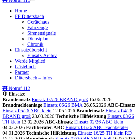
🚒
Notruf 112
Home
FF Dittersbach
Gerätehaus
Fahrzeuge
Sirenensignale
Dienstplan
Chronik
Einsatzübersicht
Einsatz-Archiv
Werde Mitglied
Gästebuch
Partner
Dittersbach – Infos
🚒 Notruf 112
🔴 Einsätze
Brandeinsatz
Einsatz 07/26 BRAND groß
16.06.2026
Brandmeldeanlage
Einsatz 06/26 BMA
26.05.2026
ABC-Einsatz
Einsatz 05/26 ABC klein
12.05.2026
Brandeinsatz
Einsatz 04/26
BRAND groß
23.03.2026
Technische Hilfeleistung
Einsatz 03/26
TH klein
13.02.2026
ABC-Einsatz
Einsatz 02/26 ABC klein
04.02.2026
Fachberater-ABC
Einsatz 01/26 ABC-Fachberater
04.01.2026
Technische Hilfeleistung
Einsatz 16/25 TH klein RD
15.12.2025
Brandeinsatz
Einsatz 07/26 BRAND groß
16.06.2026