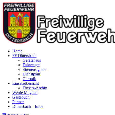
Home
FF Dittersbach
Gerätehaus
Fahrzeuge
Sirenensignale
Dienstplan
Chronik
Einsatzübersicht
Einsatz-Archiv
Werde Mitglied
Gästebuch
Partner
Dittersbach – Infos