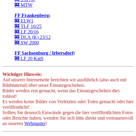
🚒 MTW
FF Frankenberg
:
🚒 ELW1
🚒 TLF 16/25
🚒 LF 20/16
🚒 DLA (K) 23/12
🚒 SW 2000
FF Sachsenburg / Irbersdorf
:
🚒 LF 20 KatS
Wichtiger Hinweis:
Auf unserer Internetseite berichten wir ausführlich (also auch mit
Bildmaterial) über unser Einsatzgeschehen.
Bilder werden erst gemacht, wenn das Einsatzgeschehen dies
zulässt!
Es werden keine Bilder von Verletzten oder Toten gemacht oder hier
veröffentlicht!
Sollten Sie dennoch Einwände gegen die hier veröffentlichten Fotos
oder Berichte haben, wenden Sie sich bitte direkt und vertrauensvoll
an unseren
Webmaster
!