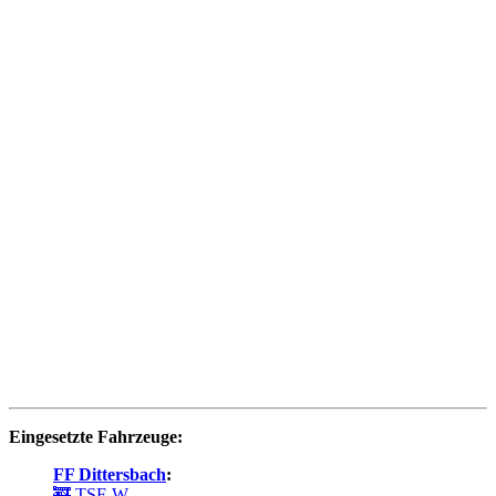
Eingesetzte Fahrzeuge:
FF Dittersbach
:
🚒 TSF-W