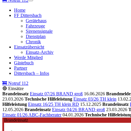
🚒
Notruf 112
Home
FF Dittersbach
Gerätehaus
Fahrzeuge
Sirenensignale
Dienstplan
Chronik
Einsatzübersicht
Einsatz-Archiv
Werde Mitglied
Gästebuch
Partner
Dittersbach – Infos
🚒 Notruf 112
🔴 Einsätze
Brandeinsatz
Einsatz 07/26 BRAND groß
16.06.2026
Brandmelde
23.03.2026
Technische Hilfeleistung
Einsatz 03/26 TH klein
13.02.
Hilfeleistung
Einsatz 16/25 TH klein RD
15.12.2025
Brandeinsatz
12.05.2026
Brandeinsatz
Einsatz 04/26 BRAND groß
23.03.2026
T
Einsatz 01/26 ABC-Fachberater
04.01.2026
Technische Hilfeleistun
Brandeinsatz