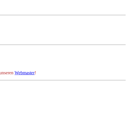
 unseren
Webmaster
!