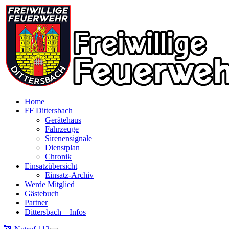
Home
FF Dittersbach
Gerätehaus
Fahrzeuge
Sirenensignale
Dienstplan
Chronik
Einsatzübersicht
Einsatz-Archiv
Werde Mitglied
Gästebuch
Partner
Dittersbach – Infos