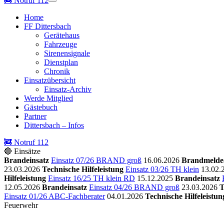
🚒
Notruf 112
Home
FF Dittersbach
Gerätehaus
Fahrzeuge
Sirenensignale
Dienstplan
Chronik
Einsatzübersicht
Einsatz-Archiv
Werde Mitglied
Gästebuch
Partner
Dittersbach – Infos
🚒 Notruf 112
🔴 Einsätze
Brandeinsatz
Einsatz 07/26 BRAND groß
16.06.2026
Brandmelde
23.03.2026
Technische Hilfeleistung
Einsatz 03/26 TH klein
13.02.
Hilfeleistung
Einsatz 16/25 TH klein RD
15.12.2025
Brandeinsatz
12.05.2026
Brandeinsatz
Einsatz 04/26 BRAND groß
23.03.2026
T
Einsatz 01/26 ABC-Fachberater
04.01.2026
Technische Hilfeleistun
Feuerwehr