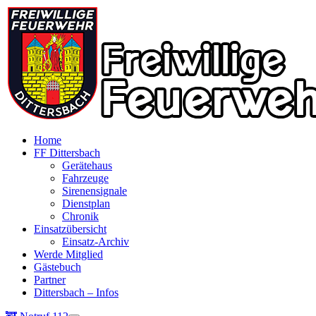
Home
FF Dittersbach
Gerätehaus
Fahrzeuge
Sirenensignale
Dienstplan
Chronik
Einsatzübersicht
Einsatz-Archiv
Werde Mitglied
Gästebuch
Partner
Dittersbach – Infos