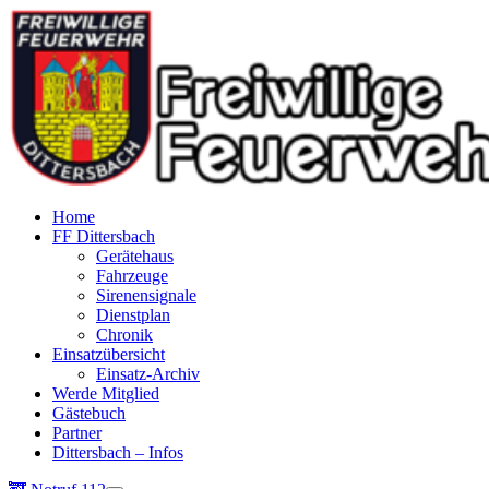
Home
FF Dittersbach
Gerätehaus
Fahrzeuge
Sirenensignale
Dienstplan
Chronik
Einsatzübersicht
Einsatz-Archiv
Werde Mitglied
Gästebuch
Partner
Dittersbach – Infos