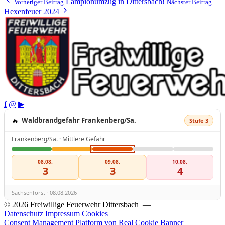
Lampionumzug in Dittersbach!
Vorheriger Beitrag
Nächster Beitrag
Hexenfeuer 2024
f
@
▶
🔥
Waldbrandgefahr Frankenberg/Sa.
Stufe 3
Frankenberg/Sa. · Mittlere Gefahr
08.08.
09.08.
10.08.
3
3
4
Sachsenforst · 08.08.2026
© 2026 Freiwillige Feuerwehr Dittersbach —
Datenschutz
Impressum
Cookies
Consent Management Platform von Real Cookie Banner