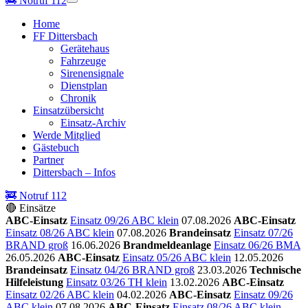
🚒
Notruf 112
Home
FF Dittersbach
Gerätehaus
Fahrzeuge
Sirenensignale
Dienstplan
Chronik
Einsatzübersicht
Einsatz-Archiv
Werde Mitglied
Gästebuch
Partner
Dittersbach – Infos
🚒 Notruf 112
🔴 Einsätze
ABC-Einsatz
Einsatz 09/26 ABC klein
07.08.2026
ABC-Einsatz
Einsatz 08/26 ABC klein
07.08.2026
Brandeinsatz
Einsatz 07/26
BRAND groß
16.06.2026
Brandmeldeanlage
Einsatz 06/26 BMA
26.05.2026
ABC-Einsatz
Einsatz 05/26 ABC klein
12.05.2026
Brandeinsatz
Einsatz 04/26 BRAND groß
23.03.2026
Technische
Hilfeleistung
Einsatz 03/26 TH klein
13.02.2026
ABC-Einsatz
Einsatz 02/26 ABC klein
04.02.2026
ABC-Einsatz
Einsatz 09/26
ABC klein
07.08.2026
ABC-Einsatz
Einsatz 08/26 ABC klein