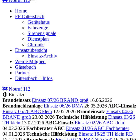
🚒
Notruf 112
Home
FF Dittersbach
Gerätehaus
Fahrzeuge
Sirenensignale
Dienstplan
Chronik
Einsatzübersicht
Einsatz-Archiv
Werde Mitglied
Gästebuch
Partner
Dittersbach – Infos
🚒 Notruf 112
🔴 Einsätze
Brandeinsatz
Einsatz 07/26 BRAND groß
16.06.2026
Brandmeldeanlage
Einsatz 06/26 BMA
26.05.2026
ABC-Einsatz
Einsatz 05/26 ABC klein
12.05.2026
Brandeinsatz
Einsatz 04/26
BRAND groß
23.03.2026
Technische Hilfeleistung
Einsatz 03/26
TH klein
13.02.2026
ABC-Einsatz
Einsatz 02/26 ABC klein
04.02.2026
Fachberater-ABC
Einsatz 01/26 ABC-Fachberater
04.01.2026
Technische Hilfeleistung
Einsatz 16/25 TH klein RD
15.12.2025
Brandeinsatz
Einsatz 07/26 BRAND groß
16.06.2026