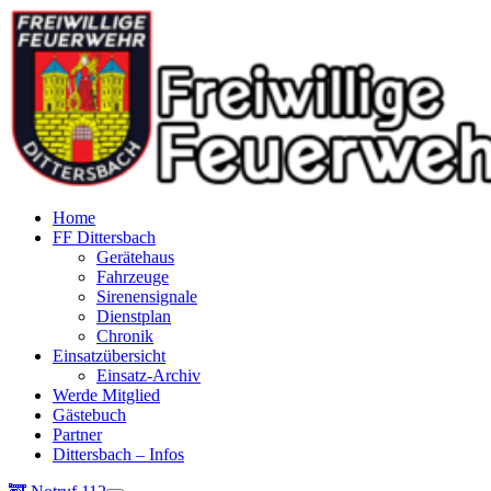
Home
FF Dittersbach
Gerätehaus
Fahrzeuge
Sirenensignale
Dienstplan
Chronik
Einsatzübersicht
Einsatz-Archiv
Werde Mitglied
Gästebuch
Partner
Dittersbach – Infos