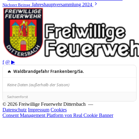
Jahreshauptversammlung 2024
Nächster Beitrag
f
@
▶
🔥
Waldbrandgefahr Frankenberg/Sa.
Keine Daten (außerhalb der Saison)
Sachsenforst
© 2026 Freiwillige Feuerwehr Dittersbach —
Datenschutz
Impressum
Cookies
Consent Management Platform von Real Cookie Banner