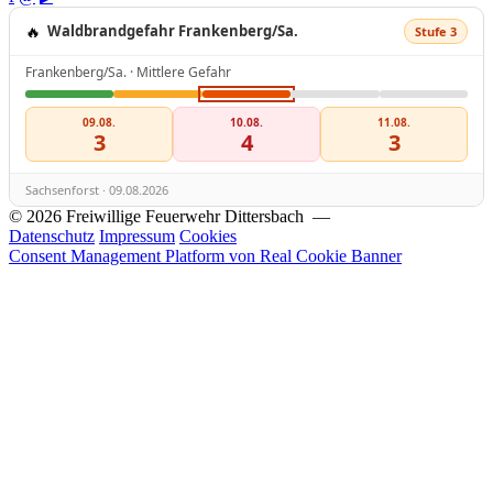
🔥
Waldbrandgefahr Frankenberg/Sa.
Stufe 3
Frankenberg/Sa. · Mittlere Gefahr
09.08.
10.08.
11.08.
3
4
3
Sachsenforst · 09.08.2026
© 2026 Freiwillige Feuerwehr Dittersbach —
Datenschutz
Impressum
Cookies
Consent Management Platform von Real Cookie Banner