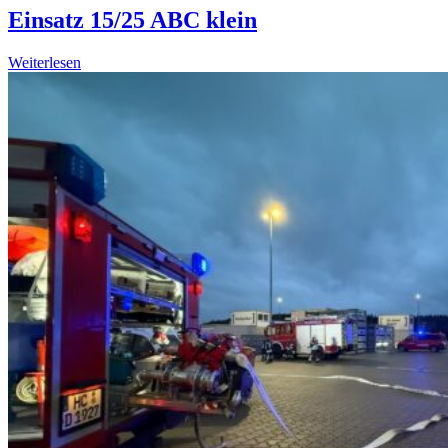
Einsatz 15/25 ABC klein
Weiterlesen