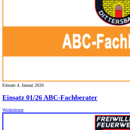
Einsatz
4. Januar 2026
Einsatz 01/26 ABC-Fachberater
Weiterlesen