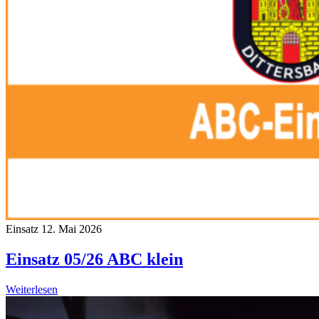
Einsatz
12. Mai 2026
Einsatz 05/26 ABC klein
Weiterlesen