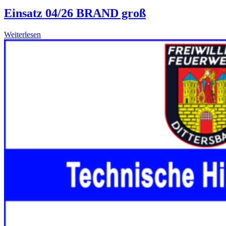
Einsatz 04/26 BRAND groß
Weiterlesen