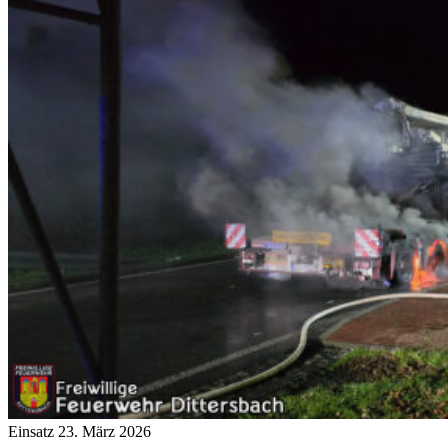
Einsatz
23. März 2026