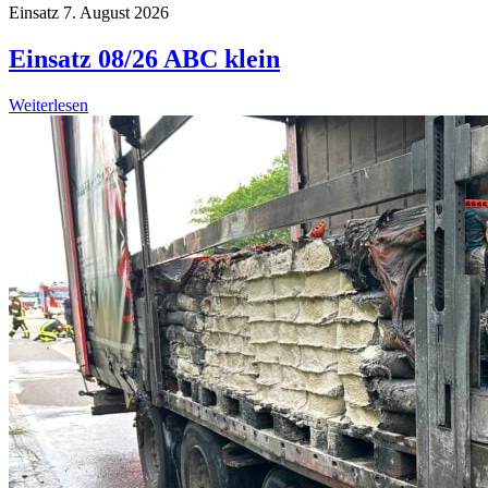
Einsatz
7. August 2026
Einsatz 08/26 ABC klein
Weiterlesen