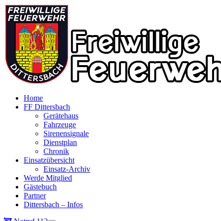
Home
FF Dittersbach
Gerätehaus
Fahrzeuge
Sirenensignale
Dienstplan
Chronik
Einsatzübersicht
Einsatz-Archiv
Werde Mitglied
Gästebuch
Partner
Dittersbach – Infos