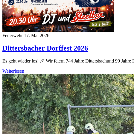
Feuerwehr
17. Mai 2026
Dittersbacher Dorffest 2026
Es geht wieder los! 🎉 Wir feiern 744 Jahre Dittersbachund 99 Jahre 
Weiterlesen