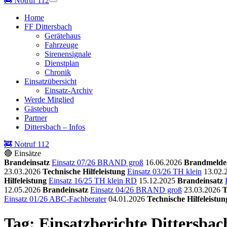
🚒
Notruf 112
Home
FF Dittersbach
Gerätehaus
Fahrzeuge
Sirenensignale
Dienstplan
Chronik
Einsatzübersicht
Einsatz-Archiv
Werde Mitglied
Gästebuch
Partner
Dittersbach – Infos
🚒 Notruf 112
🔴 Einsätze
Brandeinsatz
Einsatz 07/26 BRAND groß
16.06.2026
Brandmelde
23.03.2026
Technische Hilfeleistung
Einsatz 03/26 TH klein
13.02.
Hilfeleistung
Einsatz 16/25 TH klein RD
15.12.2025
Brandeinsatz
12.05.2026
Brandeinsatz
Einsatz 04/26 BRAND groß
23.03.2026
T
Einsatz 01/26 ABC-Fachberater
04.01.2026
Technische Hilfeleistun
Tag: Einsatzberichte Dittersbac