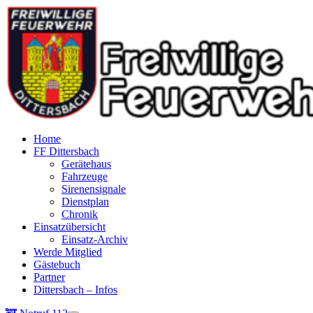
Home
FF Dittersbach
Gerätehaus
Fahrzeuge
Sirenensignale
Dienstplan
Chronik
Einsatzübersicht
Einsatz-Archiv
Werde Mitglied
Gästebuch
Partner
Dittersbach – Infos