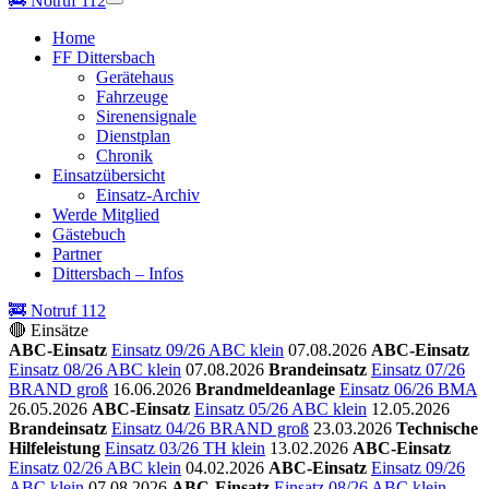
🚒
Notruf 112
Home
FF Dittersbach
Gerätehaus
Fahrzeuge
Sirenensignale
Dienstplan
Chronik
Einsatzübersicht
Einsatz-Archiv
Werde Mitglied
Gästebuch
Partner
Dittersbach – Infos
🚒 Notruf 112
🔴 Einsätze
ABC-Einsatz
Einsatz 09/26 ABC klein
07.08.2026
ABC-Einsatz
Einsatz 08/26 ABC klein
07.08.2026
Brandeinsatz
Einsatz 07/26
BRAND groß
16.06.2026
Brandmeldeanlage
Einsatz 06/26 BMA
26.05.2026
ABC-Einsatz
Einsatz 05/26 ABC klein
12.05.2026
Brandeinsatz
Einsatz 04/26 BRAND groß
23.03.2026
Technische
Hilfeleistung
Einsatz 03/26 TH klein
13.02.2026
ABC-Einsatz
Einsatz 02/26 ABC klein
04.02.2026
ABC-Einsatz
Einsatz 09/26
ABC klein
07.08.2026
ABC-Einsatz
Einsatz 08/26 ABC klein