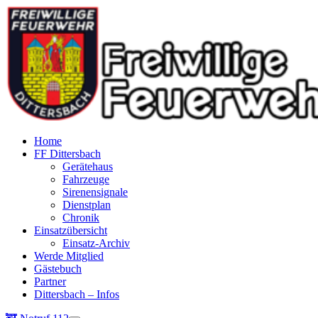
Home
FF Dittersbach
Gerätehaus
Fahrzeuge
Sirenensignale
Dienstplan
Chronik
Einsatzübersicht
Einsatz-Archiv
Werde Mitglied
Gästebuch
Partner
Dittersbach – Infos