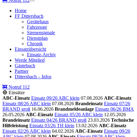
🚒
Notruf 112
Home
FF Dittersbach
Gerätehaus
Fahrzeuge
Sirenensignale
Dienstplan
Chronik
Einsatzübersicht
Einsatz-Archiv
Werde Mitglied
Gästebuch
Partner
Dittersbach – Infos
🚒 Notruf 112
🔴 Einsätze
ABC-Einsatz
Einsatz 09/26 ABC klein
07.08.2026
ABC-Einsatz
Einsatz 08/26 ABC klein
07.08.2026
Brandeinsatz
Einsatz 07/26
BRAND groß
16.06.2026
Brandmeldeanlage
Einsatz 06/26 BMA
26.05.2026
ABC-Einsatz
Einsatz 05/26 ABC klein
12.05.2026
Brandeinsatz
Einsatz 04/26 BRAND groß
23.03.2026
Technische
Hilfeleistung
Einsatz 03/26 TH klein
13.02.2026
ABC-Einsatz
Einsatz 02/26 ABC klein
04.02.2026
ABC-Einsatz
Einsatz 09/26
ABC klein
07.08.2026
ABC-Einsatz
Einsatz 08/26 ABC klein