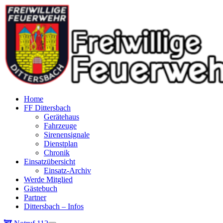
Home
FF Dittersbach
Gerätehaus
Fahrzeuge
Sirenensignale
Dienstplan
Chronik
Einsatzübersicht
Einsatz-Archiv
Werde Mitglied
Gästebuch
Partner
Dittersbach – Infos