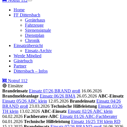
🚒
Notruf 112
Home
FF Dittersbach
Gerätehaus
Fahrzeuge
Sirenensignale
Dienstplan
Chronik
Einsatzübersicht
Einsatz-Archiv
Werde Mitglied
Gästebuch
Partner
Dittersbach – Infos
🚒 Notruf 112
🔴 Einsätze
Brandeinsatz
Einsatz 07/26 BRAND groß
16.06.2026
Brandmeldeanlage
Einsatz 06/26 BMA
26.05.2026
ABC-Einsatz
Einsatz 05/26 ABC klein
12.05.2026
Brandeinsatz
Einsatz 04/26
BRAND groß
23.03.2026
Technische Hilfeleistung
Einsatz 03/26
TH klein
13.02.2026
ABC-Einsatz
Einsatz 02/26 ABC klein
04.02.2026
Fachberater-ABC
Einsatz 01/26 ABC-Fachberater
04.01.2026
Technische Hilfeleistung
Einsatz 16/25 TH klein RD
15.12.2025
Brandeinsatz
Einsatz 07/26 BRAND groß
16.06.2026