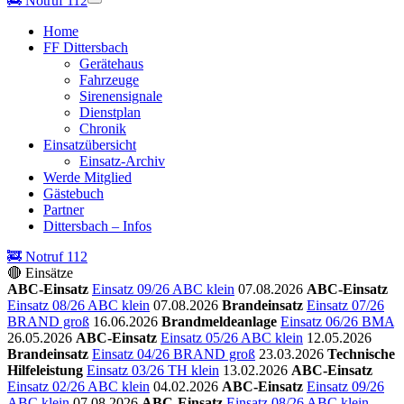
🚒
Notruf 112
Home
FF Dittersbach
Gerätehaus
Fahrzeuge
Sirenensignale
Dienstplan
Chronik
Einsatzübersicht
Einsatz-Archiv
Werde Mitglied
Gästebuch
Partner
Dittersbach – Infos
🚒 Notruf 112
🔴 Einsätze
ABC-Einsatz
Einsatz 09/26 ABC klein
07.08.2026
ABC-Einsatz
Einsatz 08/26 ABC klein
07.08.2026
Brandeinsatz
Einsatz 07/26
BRAND groß
16.06.2026
Brandmeldeanlage
Einsatz 06/26 BMA
26.05.2026
ABC-Einsatz
Einsatz 05/26 ABC klein
12.05.2026
Brandeinsatz
Einsatz 04/26 BRAND groß
23.03.2026
Technische
Hilfeleistung
Einsatz 03/26 TH klein
13.02.2026
ABC-Einsatz
Einsatz 02/26 ABC klein
04.02.2026
ABC-Einsatz
Einsatz 09/26
ABC klein
07.08.2026
ABC-Einsatz
Einsatz 08/26 ABC klein