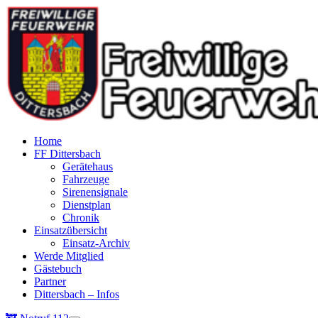
Home
FF Dittersbach
Gerätehaus
Fahrzeuge
Sirenensignale
Dienstplan
Chronik
Einsatzübersicht
Einsatz-Archiv
Werde Mitglied
Gästebuch
Partner
Dittersbach – Infos