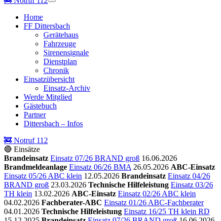
🚒
Notruf 112
Home
FF Dittersbach
Gerätehaus
Fahrzeuge
Sirenensignale
Dienstplan
Chronik
Einsatzübersicht
Einsatz-Archiv
Werde Mitglied
Gästebuch
Partner
Dittersbach – Infos
🚒 Notruf 112
🔴 Einsätze
Brandeinsatz
Einsatz 07/26 BRAND groß
16.06.2026
Brandmeldeanlage
Einsatz 06/26 BMA
26.05.2026
ABC-Einsatz
Einsatz 05/26 ABC klein
12.05.2026
Brandeinsatz
Einsatz 04/26
BRAND groß
23.03.2026
Technische Hilfeleistung
Einsatz 03/26
TH klein
13.02.2026
ABC-Einsatz
Einsatz 02/26 ABC klein
04.02.2026
Fachberater-ABC
Einsatz 01/26 ABC-Fachberater
04.01.2026
Technische Hilfeleistung
Einsatz 16/25 TH klein RD
15.12.2025
Brandeinsatz
Einsatz 07/26 BRAND groß
16.06.2026