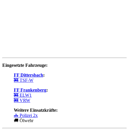
Eingesetzte Fahrzeuge:
FF Dittersbach
:
🚒 TSF-W
FF Frankenberg
:
🚒 ELW1
🚒 VRW
Weitere Einsatzkräfte:
🚓 Polizei 2x
🚚 Ölwehr