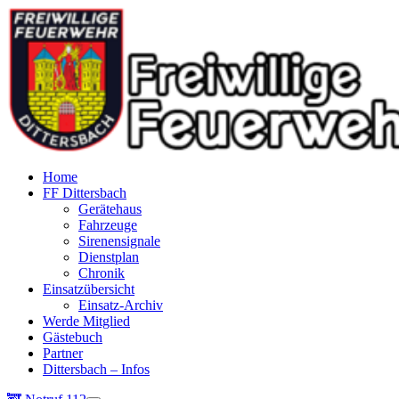
Home
FF Dittersbach
Gerätehaus
Fahrzeuge
Sirenensignale
Dienstplan
Chronik
Einsatzübersicht
Einsatz-Archiv
Werde Mitglied
Gästebuch
Partner
Dittersbach – Infos