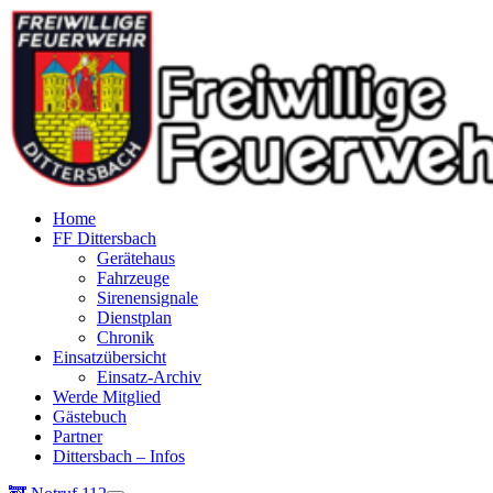
Home
FF Dittersbach
Gerätehaus
Fahrzeuge
Sirenensignale
Dienstplan
Chronik
Einsatzübersicht
Einsatz-Archiv
Werde Mitglied
Gästebuch
Partner
Dittersbach – Infos