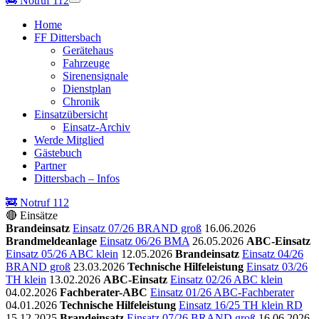
🚒
Notruf 112
Home
FF Dittersbach
Gerätehaus
Fahrzeuge
Sirenensignale
Dienstplan
Chronik
Einsatzübersicht
Einsatz-Archiv
Werde Mitglied
Gästebuch
Partner
Dittersbach – Infos
🚒 Notruf 112
🔴 Einsätze
Brandeinsatz
Einsatz 07/26 BRAND groß
16.06.2026
Brandmeldeanlage
Einsatz 06/26 BMA
26.05.2026
ABC-Einsatz
Einsatz 05/26 ABC klein
12.05.2026
Brandeinsatz
Einsatz 04/26
BRAND groß
23.03.2026
Technische Hilfeleistung
Einsatz 03/26
TH klein
13.02.2026
ABC-Einsatz
Einsatz 02/26 ABC klein
04.02.2026
Fachberater-ABC
Einsatz 01/26 ABC-Fachberater
04.01.2026
Technische Hilfeleistung
Einsatz 16/25 TH klein RD
15.12.2025
Brandeinsatz
Einsatz 07/26 BRAND groß
16.06.2026