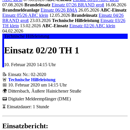
07.08.2026
Brandeinsatz
Einsatz 07/26 BRAND groß
16.06.2026
Brandmeldeanlage
Einsatz 06/26 BMA
26.05.2026
ABC-Einsatz
Einsatz 05/26 ABC klein
12.05.2026
Brandeinsatz
Einsatz 04/26
BRAND groß
23.03.2026
Technische Hilfeleistung
Einsatz 03/26
TH klein
13.02.2026
ABC-Einsatz
Einsatz 02/26 ABC klein
04.02.2026
Technische Hilfeleistung
Einsatz 02/20 TH 1
10. Februar 2020
14:15 Uhr
📝 Einsatz Nr.: 02-2020
🚨
Technische Hilfeleistung
📅 10. Februar 2020 um 14:15 Uhr
🌍 Dittersbach, Äußere Hainichener Straße
📟 Digitaler Meldeempfänger (DME)
⏳ Einsatzdauer: 1 Stunde
Einsatzbericht: