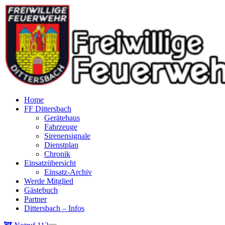
Home
FF Dittersbach
Gerätehaus
Fahrzeuge
Sirenensignale
Dienstplan
Chronik
Einsatzübersicht
Einsatz-Archiv
Werde Mitglied
Gästebuch
Partner
Dittersbach – Infos