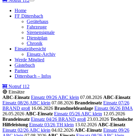
🚒
Notruf 112
Home
FF Dittersbach
Gerätehaus
Fahrzeuge
Sirenensignale
Dienstplan
Chronik
Einsatzübersicht
Einsatz-Archiv
Werde Mitglied
Gästebuch
Partner
Dittersbach – Infos
🚒 Notruf 112
🔴 Einsätze
ABC-Einsatz
Einsatz 09/26 ABC klein
07.08.2026
ABC-Einsatz
Einsatz 08/26 ABC klein
07.08.2026
Brandeinsatz
Einsatz 07/26
BRAND groß
16.06.2026
Brandmeldeanlage
Einsatz 06/26 BMA
26.05.2026
ABC-Einsatz
Einsatz 05/26 ABC klein
12.05.2026
Brandeinsatz
Einsatz 04/26 BRAND groß
23.03.2026
Technische
Hilfeleistung
Einsatz 03/26 TH klein
13.02.2026
ABC-Einsatz
Einsatz 02/26 ABC klein
04.02.2026
ABC-Einsatz
Einsatz 09/26
ABC klein
07.08.2026
ABC-Einsatz
Einsatz 08/26 ABC klein