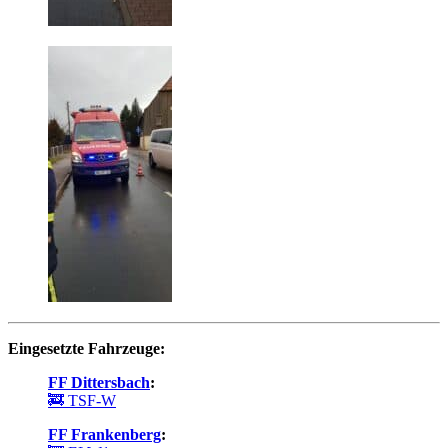
Eingesetzte Fahrzeuge:
FF Dittersbach
:
🚒 TSF-W
FF Frankenberg
: