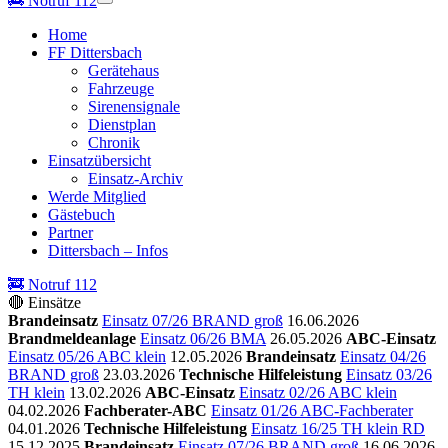
🚒
Notruf 112
Home
FF Dittersbach
Gerätehaus
Fahrzeuge
Sirenensignale
Dienstplan
Chronik
Einsatzübersicht
Einsatz-Archiv
Werde Mitglied
Gästebuch
Partner
Dittersbach – Infos
🚒 Notruf 112
🔴 Einsätze
Brandeinsatz
Einsatz 07/26 BRAND groß
16.06.2026
Brandmeldeanlage
Einsatz 06/26 BMA
26.05.2026
ABC-Einsatz
Einsatz 05/26 ABC klein
12.05.2026
Brandeinsatz
Einsatz 04/26
BRAND groß
23.03.2026
Technische Hilfeleistung
Einsatz 03/26
TH klein
13.02.2026
ABC-Einsatz
Einsatz 02/26 ABC klein
04.02.2026
Fachberater-ABC
Einsatz 01/26 ABC-Fachberater
04.01.2026
Technische Hilfeleistung
Einsatz 16/25 TH klein RD
15.12.2025
Brandeinsatz
Einsatz 07/26 BRAND groß
16.06.2026