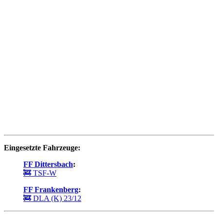
Eingesetzte Fahrzeuge:
FF Dittersbach
:
🚒 TSF-W
FF Frankenberg
:
🚒 DLA (K) 23/12