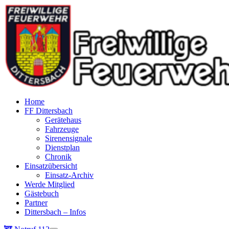
Home
FF Dittersbach
Gerätehaus
Fahrzeuge
Sirenensignale
Dienstplan
Chronik
Einsatzübersicht
Einsatz-Archiv
Werde Mitglied
Gästebuch
Partner
Dittersbach – Infos