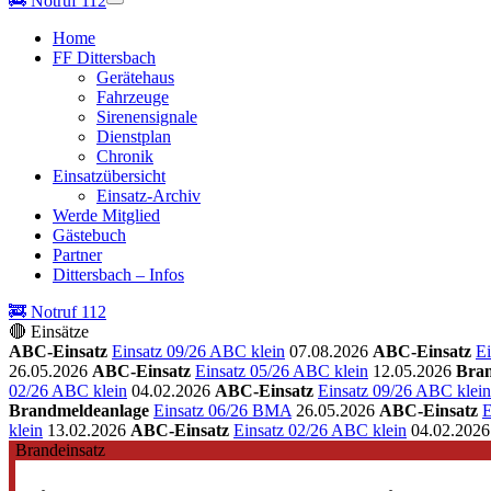
🚒
Notruf 112
Home
FF Dittersbach
Gerätehaus
Fahrzeuge
Sirenensignale
Dienstplan
Chronik
Einsatzübersicht
Einsatz-Archiv
Werde Mitglied
Gästebuch
Partner
Dittersbach – Infos
🚒 Notruf 112
🔴 Einsätze
ABC-Einsatz
Einsatz 09/26 ABC klein
07.08.2026
ABC-Einsatz
Ei
26.05.2026
ABC-Einsatz
Einsatz 05/26 ABC klein
12.05.2026
Bran
02/26 ABC klein
04.02.2026
ABC-Einsatz
Einsatz 09/26 ABC klein
Brandmeldeanlage
Einsatz 06/26 BMA
26.05.2026
ABC-Einsatz
E
klein
13.02.2026
ABC-Einsatz
Einsatz 02/26 ABC klein
04.02.2026
Brandeinsatz