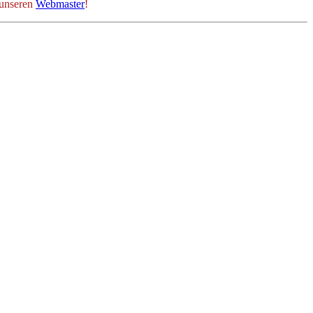
 unseren
Webmaster
!