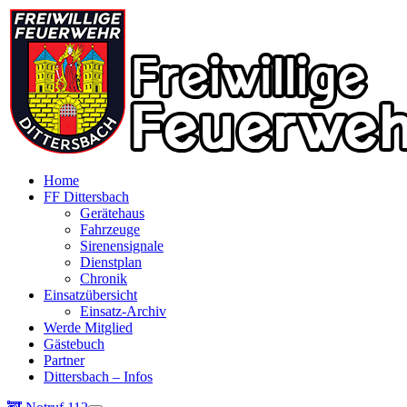
Home
FF Dittersbach
Gerätehaus
Fahrzeuge
Sirenensignale
Dienstplan
Chronik
Einsatzübersicht
Einsatz-Archiv
Werde Mitglied
Gästebuch
Partner
Dittersbach – Infos