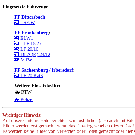
Eingesetzte Fahrzeuge:
FF Dittersbach
:
🚒 TSF-W
FF Frankenberg
:
🚒 ELW1
🚒 TLF 16/25
🚒 LF 20/16
🚒 DLA (K) 23/12
🚒 MTW
FF Sachsenburg / Irbersdorf
:
🚒 LF 20 KatS
Weitere Einsatzkräfte:
🚑 RTW
🚓 Polizei
Wichtiger Hinweis:
Auf unserer Internetseite berichten wir ausführlich (also auch mit Bil
Bilder werden erst gemacht, wenn das Einsatzgeschehen dies zulässt!
Es werden keine Bilder von Verletzten oder Toten gemacht oder hier v