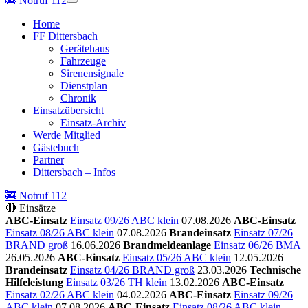
🚒
Notruf 112
Home
FF Dittersbach
Gerätehaus
Fahrzeuge
Sirenensignale
Dienstplan
Chronik
Einsatzübersicht
Einsatz-Archiv
Werde Mitglied
Gästebuch
Partner
Dittersbach – Infos
🚒 Notruf 112
🔴 Einsätze
ABC-Einsatz
Einsatz 09/26 ABC klein
07.08.2026
ABC-Einsatz
Einsatz 08/26 ABC klein
07.08.2026
Brandeinsatz
Einsatz 07/26
BRAND groß
16.06.2026
Brandmeldeanlage
Einsatz 06/26 BMA
26.05.2026
ABC-Einsatz
Einsatz 05/26 ABC klein
12.05.2026
Brandeinsatz
Einsatz 04/26 BRAND groß
23.03.2026
Technische
Hilfeleistung
Einsatz 03/26 TH klein
13.02.2026
ABC-Einsatz
Einsatz 02/26 ABC klein
04.02.2026
ABC-Einsatz
Einsatz 09/26
ABC klein
07.08.2026
ABC-Einsatz
Einsatz 08/26 ABC klein