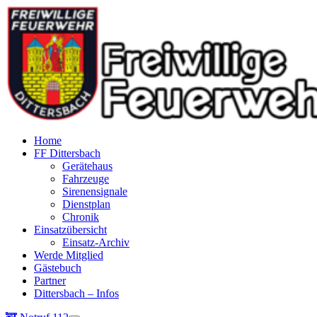
Home
FF Dittersbach
Gerätehaus
Fahrzeuge
Sirenensignale
Dienstplan
Chronik
Einsatzübersicht
Einsatz-Archiv
Werde Mitglied
Gästebuch
Partner
Dittersbach – Infos