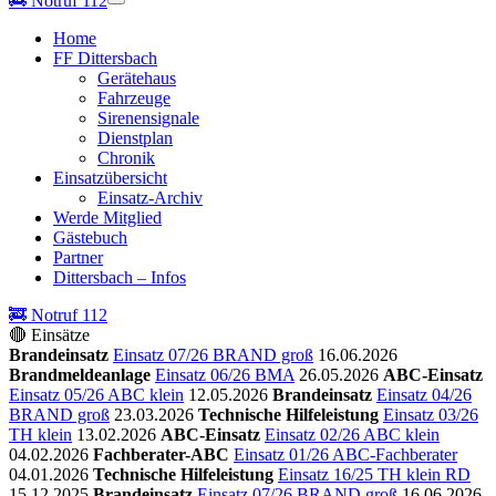
🚒
Notruf 112
Home
FF Dittersbach
Gerätehaus
Fahrzeuge
Sirenensignale
Dienstplan
Chronik
Einsatzübersicht
Einsatz-Archiv
Werde Mitglied
Gästebuch
Partner
Dittersbach – Infos
🚒 Notruf 112
🔴 Einsätze
Brandeinsatz
Einsatz 07/26 BRAND groß
16.06.2026
Brandmeldeanlage
Einsatz 06/26 BMA
26.05.2026
ABC-Einsatz
Einsatz 05/26 ABC klein
12.05.2026
Brandeinsatz
Einsatz 04/26
BRAND groß
23.03.2026
Technische Hilfeleistung
Einsatz 03/26
TH klein
13.02.2026
ABC-Einsatz
Einsatz 02/26 ABC klein
04.02.2026
Fachberater-ABC
Einsatz 01/26 ABC-Fachberater
04.01.2026
Technische Hilfeleistung
Einsatz 16/25 TH klein RD
15.12.2025
Brandeinsatz
Einsatz 07/26 BRAND groß
16.06.2026