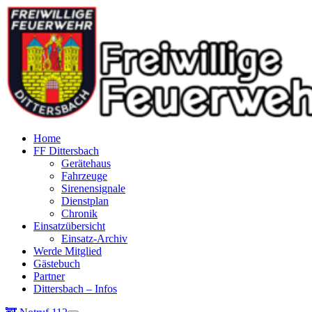
Home
FF Dittersbach
Gerätehaus
Fahrzeuge
Sirenensignale
Dienstplan
Chronik
Einsatzübersicht
Einsatz-Archiv
Werde Mitglied
Gästebuch
Partner
Dittersbach – Infos