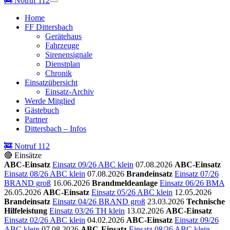
🚒
Notruf 112
Home
FF Dittersbach
Gerätehaus
Fahrzeuge
Sirenensignale
Dienstplan
Chronik
Einsatzübersicht
Einsatz-Archiv
Werde Mitglied
Gästebuch
Partner
Dittersbach – Infos
🚒 Notruf 112
🔴 Einsätze
ABC-Einsatz
Einsatz 09/26 ABC klein
07.08.2026
ABC-Einsatz
Einsatz 08/26 ABC klein
07.08.2026
Brandeinsatz
Einsatz 07/26
BRAND groß
16.06.2026
Brandmeldeanlage
Einsatz 06/26 BMA
26.05.2026
ABC-Einsatz
Einsatz 05/26 ABC klein
12.05.2026
Brandeinsatz
Einsatz 04/26 BRAND groß
23.03.2026
Technische
Hilfeleistung
Einsatz 03/26 TH klein
13.02.2026
ABC-Einsatz
Einsatz 02/26 ABC klein
04.02.2026
ABC-Einsatz
Einsatz 09/26
ABC klein
07.08.2026
ABC-Einsatz
Einsatz 08/26 ABC klein