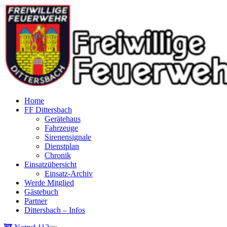
Home
FF Dittersbach
Gerätehaus
Fahrzeuge
Sirenensignale
Dienstplan
Chronik
Einsatzübersicht
Einsatz-Archiv
Werde Mitglied
Gästebuch
Partner
Dittersbach – Infos