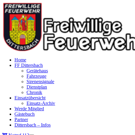
Home
FF Dittersbach
Gerätehaus
Fahrzeuge
Sirenensignale
Dienstplan
Chronik
Einsatzübersicht
Einsatz-Archiv
Werde Mitglied
Gästebuch
Partner
Dittersbach – Infos