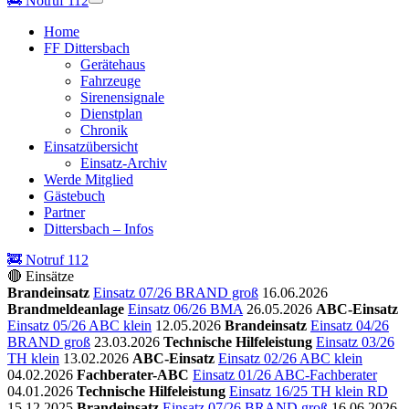
🚒
Notruf 112
Home
FF Dittersbach
Gerätehaus
Fahrzeuge
Sirenensignale
Dienstplan
Chronik
Einsatzübersicht
Einsatz-Archiv
Werde Mitglied
Gästebuch
Partner
Dittersbach – Infos
🚒 Notruf 112
🔴 Einsätze
Brandeinsatz
Einsatz 07/26 BRAND groß
16.06.2026
Brandmeldeanlage
Einsatz 06/26 BMA
26.05.2026
ABC-Einsatz
Einsatz 05/26 ABC klein
12.05.2026
Brandeinsatz
Einsatz 04/26
BRAND groß
23.03.2026
Technische Hilfeleistung
Einsatz 03/26
TH klein
13.02.2026
ABC-Einsatz
Einsatz 02/26 ABC klein
04.02.2026
Fachberater-ABC
Einsatz 01/26 ABC-Fachberater
04.01.2026
Technische Hilfeleistung
Einsatz 16/25 TH klein RD
15.12.2025
Brandeinsatz
Einsatz 07/26 BRAND groß
16.06.2026