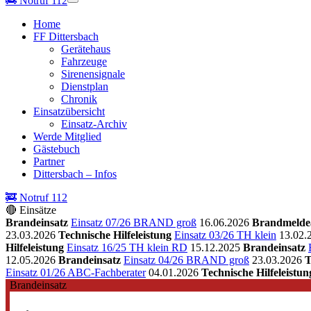
🚒
Notruf 112
Home
FF Dittersbach
Gerätehaus
Fahrzeuge
Sirenensignale
Dienstplan
Chronik
Einsatzübersicht
Einsatz-Archiv
Werde Mitglied
Gästebuch
Partner
Dittersbach – Infos
🚒 Notruf 112
🔴 Einsätze
Brandeinsatz
Einsatz 07/26 BRAND groß
16.06.2026
Brandmelde
23.03.2026
Technische Hilfeleistung
Einsatz 03/26 TH klein
13.02.
Hilfeleistung
Einsatz 16/25 TH klein RD
15.12.2025
Brandeinsatz
12.05.2026
Brandeinsatz
Einsatz 04/26 BRAND groß
23.03.2026
T
Einsatz 01/26 ABC-Fachberater
04.01.2026
Technische Hilfeleistun
Brandeinsatz