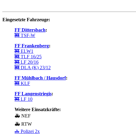
Eingesetzte Fahrzeuge:
FF Dittersbach
:
🚒 TSF-W
FF Frankenberg
:
🚒 ELW1
🚒 TLF 16/25
🚒 LF 20/16
🚒 DLA (K) 23/12
FF Mühlbach / Hausdorf
:
🚒 KLF
FF Langenstriegis
:
🚒 LF 10
Weitere Einsatzkräfte:
🚑 NEF
🚑 RTW
🚓 Polizei 2x