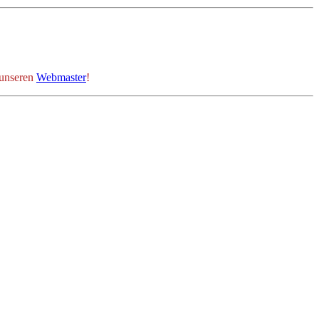
 unseren
Webmaster
!