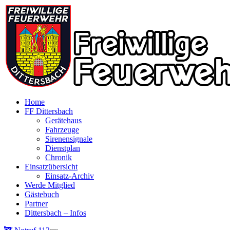
Home
FF Dittersbach
Gerätehaus
Fahrzeuge
Sirenensignale
Dienstplan
Chronik
Einsatzübersicht
Einsatz-Archiv
Werde Mitglied
Gästebuch
Partner
Dittersbach – Infos