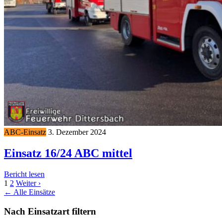
ABC-Einsatz
3. Dezember 2024
Einsatz 16/24 ABC mittel
Bericht lesen
Seitennummerierung
1
2
Weiter ›
← Alle Einsätze
der
Beiträge
Nach Einsatzart filtern