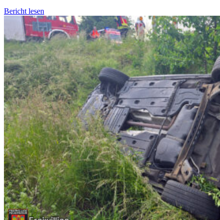
Bericht lesen