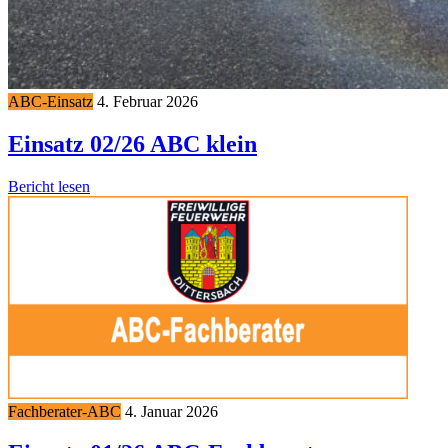
ABC-Einsatz
4. Februar 2026
Einsatz 02/26 ABC klein
Bericht lesen
Fachberater-ABC
4. Januar 2026