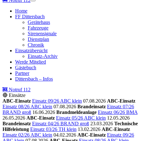
🚒
Notruf 112
Home
FF Dittersbach
Gerätehaus
Fahrzeuge
Sirenensignale
Dienstplan
Chronik
Einsatzübersicht
Einsatz-Archiv
Werde Mitglied
Gästebuch
Partner
Dittersbach – Infos
🚒 Notruf 112
🔴 Einsätze
ABC-Einsatz
Einsatz 09/26 ABC klein
07.08.2026
ABC-Einsatz
Einsatz 08/26 ABC klein
07.08.2026
Brandeinsatz
Einsatz 07/26
BRAND groß
16.06.2026
Brandmeldeanlage
Einsatz 06/26 BMA
26.05.2026
ABC-Einsatz
Einsatz 05/26 ABC klein
12.05.2026
Brandeinsatz
Einsatz 04/26 BRAND groß
23.03.2026
Technische
Hilfeleistung
Einsatz 03/26 TH klein
13.02.2026
ABC-Einsatz
Einsatz 02/26 ABC klein
04.02.2026
ABC-Einsatz
Einsatz 09/26
ABC klein
07.08.2026
ABC-Einsatz
Einsatz 08/26 ABC klein