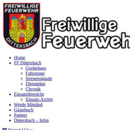
Home
FF Dittersbach
Gerätehaus
Fahrzeuge
Sirenensignale
Dienstplan
Chronik
Einsatzübersicht
Einsatz-Archiv
Werde Mitglied
Gästebuch
Partner
Dittersbach – Infos