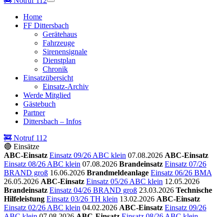
🚒
Notruf 112
Home
FF Dittersbach
Gerätehaus
Fahrzeuge
Sirenensignale
Dienstplan
Chronik
Einsatzübersicht
Einsatz-Archiv
Werde Mitglied
Gästebuch
Partner
Dittersbach – Infos
🚒 Notruf 112
🔴 Einsätze
ABC-Einsatz
Einsatz 09/26 ABC klein
07.08.2026
ABC-Einsatz
Einsatz 08/26 ABC klein
07.08.2026
Brandeinsatz
Einsatz 07/26
BRAND groß
16.06.2026
Brandmeldeanlage
Einsatz 06/26 BMA
26.05.2026
ABC-Einsatz
Einsatz 05/26 ABC klein
12.05.2026
Brandeinsatz
Einsatz 04/26 BRAND groß
23.03.2026
Technische
Hilfeleistung
Einsatz 03/26 TH klein
13.02.2026
ABC-Einsatz
Einsatz 02/26 ABC klein
04.02.2026
ABC-Einsatz
Einsatz 09/26
ABC klein
07.08.2026
ABC-Einsatz
Einsatz 08/26 ABC klein