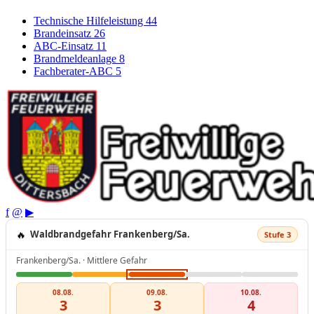
Technische Hilfeleistung
44
Brandeinsatz
26
ABC-Einsatz
11
Brandmeldeanlage
8
Fachberater-ABC
5
f
@
▶
🔥
Waldbrandgefahr Frankenberg/Sa.
Stufe 3
Frankenberg/Sa. · Mittlere Gefahr
08.08.
09.08.
10.08.
3
3
4