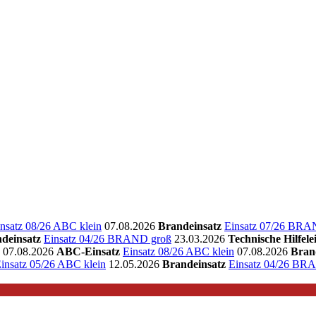
nsatz 08/26 ABC klein
07.08.2026
Brandeinsatz
Einsatz 07/26 BRA
deinsatz
Einsatz 04/26 BRAND groß
23.03.2026
Technische Hilfele
07.08.2026
ABC-Einsatz
Einsatz 08/26 ABC klein
07.08.2026
Bran
insatz 05/26 ABC klein
12.05.2026
Brandeinsatz
Einsatz 04/26 BR