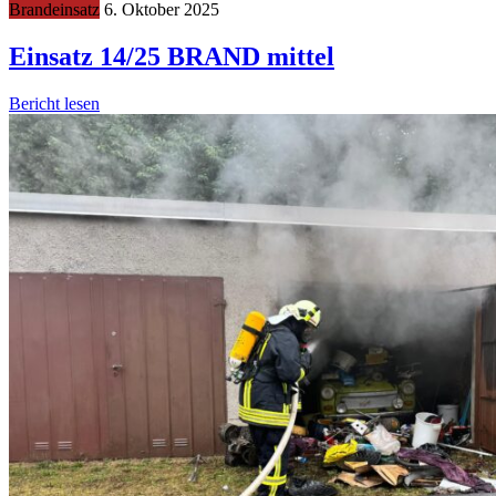
Brandeinsatz
6. Oktober 2025
Einsatz 14/25 BRAND mittel
Bericht lesen