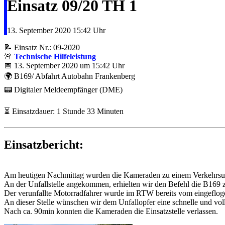
Einsatz 09/20 TH 1
13. September 2020
15:42 Uhr
📝 Einsatz Nr.: 09-2020
🚨
Technische Hilfeleistung
📅 13. September 2020 um 15:42 Uhr
🌍 B169/ Abfahrt Autobahn Frankenberg
📟 Digitaler Meldeempfänger (DME)
⏳ Einsatzdauer: 1 Stunde 33 Minuten
Einsatzbericht:
Am heutigen Nachmittag wurden die Kameraden zu einem Verkehrsunfa
An der Unfallstelle angekommen, erhielten wir den Befehl die B169 z
Der verunfallte Motorradfahrer wurde im RTW bereits vom eingeflog
An dieser Stelle wünschen wir dem Unfallopfer eine schnelle und vo
Nach ca. 90min konnten die Kameraden die Einsatzstelle verlassen.