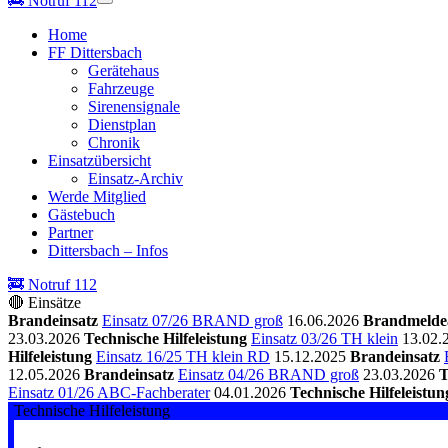
🚒
Notruf 112
Home
FF Dittersbach
Gerätehaus
Fahrzeuge
Sirenensignale
Dienstplan
Chronik
Einsatzübersicht
Einsatz-Archiv
Werde Mitglied
Gästebuch
Partner
Dittersbach – Infos
🚒 Notruf 112
🔴 Einsätze
Brandeinsatz
Einsatz 07/26 BRAND groß
16.06.2026
Brandmelde
23.03.2026
Technische Hilfeleistung
Einsatz 03/26 TH klein
13.02.
Hilfeleistung
Einsatz 16/25 TH klein RD
15.12.2025
Brandeinsatz
12.05.2026
Brandeinsatz
Einsatz 04/26 BRAND groß
23.03.2026
T
Einsatz 01/26 ABC-Fachberater
04.01.2026
Technische Hilfeleistun
Technische Hilfeleistung