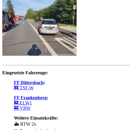
Eingesetzte Fahrzeuge:
FF Dittersbach
:
🚒 TSF-W
FF Frankenberg
:
🚒 ELW1
🚒 VRW
Weitere Einsatzkräfte:
🚑 RTW 2x