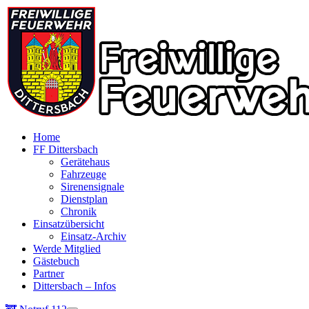
Home
FF Dittersbach
Gerätehaus
Fahrzeuge
Sirenensignale
Dienstplan
Chronik
Einsatzübersicht
Einsatz-Archiv
Werde Mitglied
Gästebuch
Partner
Dittersbach – Infos