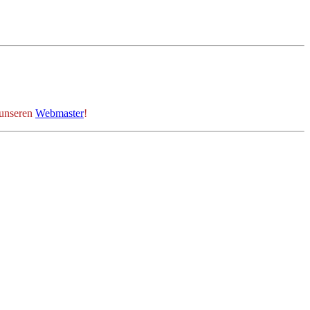
 unseren
Webmaster
!