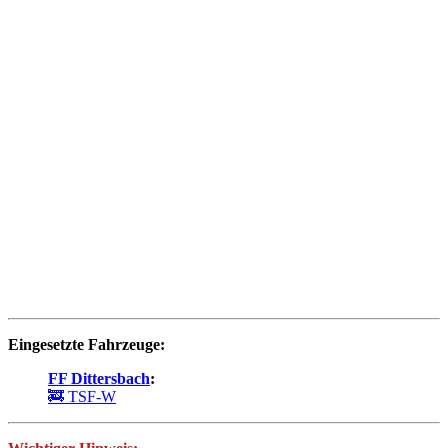
Eingesetzte Fahrzeuge:
FF Dittersbach
:
🚒 TSF-W