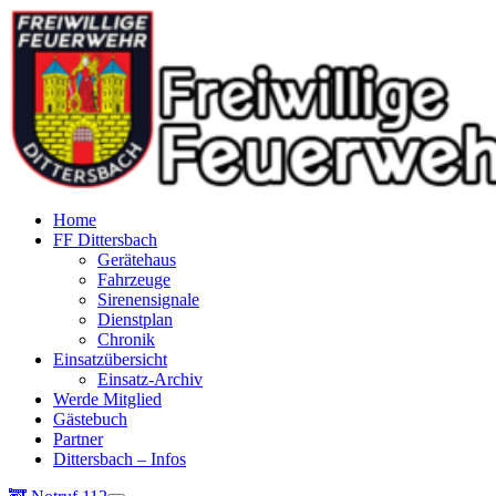
Home
FF Dittersbach
Gerätehaus
Fahrzeuge
Sirenensignale
Dienstplan
Chronik
Einsatzübersicht
Einsatz-Archiv
Werde Mitglied
Gästebuch
Partner
Dittersbach – Infos