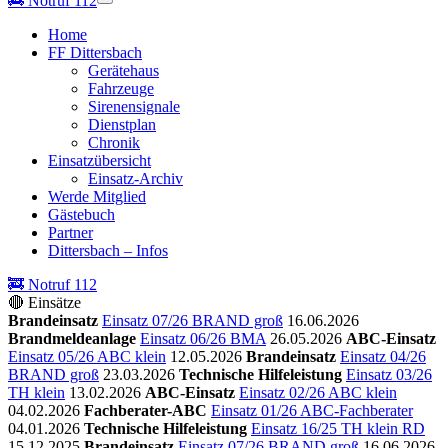
🚒
Notruf 112
Home
FF Dittersbach
Gerätehaus
Fahrzeuge
Sirenensignale
Dienstplan
Chronik
Einsatzübersicht
Einsatz-Archiv
Werde Mitglied
Gästebuch
Partner
Dittersbach – Infos
🚒 Notruf 112
🔴 Einsätze
Brandeinsatz
Einsatz 07/26 BRAND groß
16.06.2026
Brandmeldeanlage
Einsatz 06/26 BMA
26.05.2026
ABC-Einsatz
Einsatz 05/26 ABC klein
12.05.2026
Brandeinsatz
Einsatz 04/26
BRAND groß
23.03.2026
Technische Hilfeleistung
Einsatz 03/26
TH klein
13.02.2026
ABC-Einsatz
Einsatz 02/26 ABC klein
04.02.2026
Fachberater-ABC
Einsatz 01/26 ABC-Fachberater
04.01.2026
Technische Hilfeleistung
Einsatz 16/25 TH klein RD
15.12.2025
Brandeinsatz
Einsatz 07/26 BRAND groß
16.06.2026