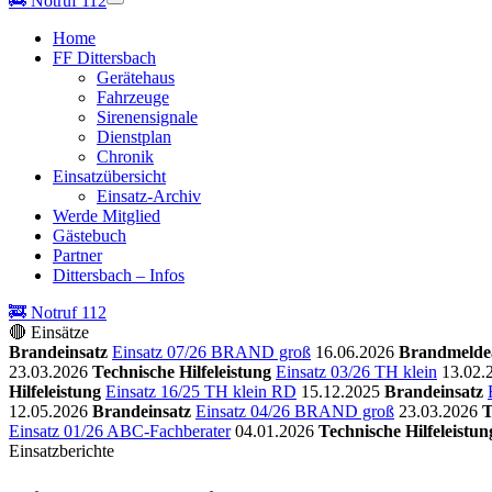
🚒
Notruf 112
Home
FF Dittersbach
Gerätehaus
Fahrzeuge
Sirenensignale
Dienstplan
Chronik
Einsatzübersicht
Einsatz-Archiv
Werde Mitglied
Gästebuch
Partner
Dittersbach – Infos
🚒 Notruf 112
🔴 Einsätze
Brandeinsatz
Einsatz 07/26 BRAND groß
16.06.2026
Brandmelde
23.03.2026
Technische Hilfeleistung
Einsatz 03/26 TH klein
13.02.
Hilfeleistung
Einsatz 16/25 TH klein RD
15.12.2025
Brandeinsatz
12.05.2026
Brandeinsatz
Einsatz 04/26 BRAND groß
23.03.2026
T
Einsatz 01/26 ABC-Fachberater
04.01.2026
Technische Hilfeleistun
Einsatzberichte