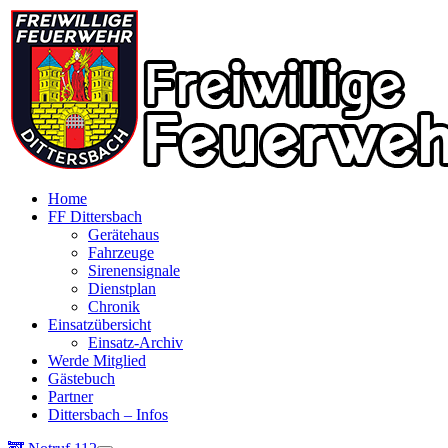
Home
FF Dittersbach
Gerätehaus
Fahrzeuge
Sirenensignale
Dienstplan
Chronik
Einsatzübersicht
Einsatz-Archiv
Werde Mitglied
Gästebuch
Partner
Dittersbach – Infos