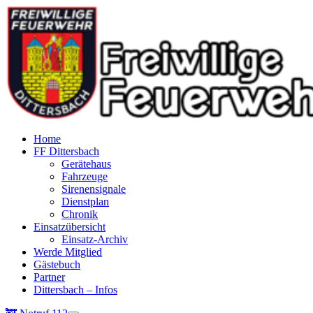
Home
FF Dittersbach
Gerätehaus
Fahrzeuge
Sirenensignale
Dienstplan
Chronik
Einsatzübersicht
Einsatz-Archiv
Werde Mitglied
Gästebuch
Partner
Dittersbach – Infos