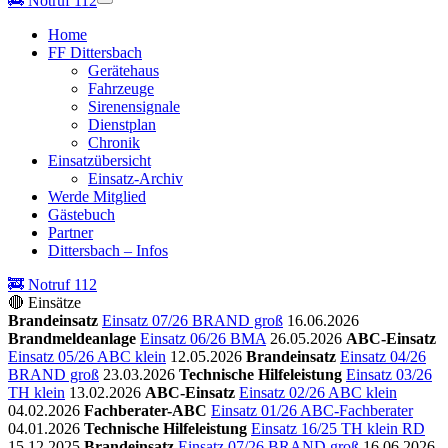
🚒
Notruf 112
Home
FF Dittersbach
Gerätehaus
Fahrzeuge
Sirenensignale
Dienstplan
Chronik
Einsatzübersicht
Einsatz-Archiv
Werde Mitglied
Gästebuch
Partner
Dittersbach – Infos
🚒 Notruf 112
🔴 Einsätze
Brandeinsatz
Einsatz 07/26 BRAND groß
16.06.2026
Brandmeldeanlage
Einsatz 06/26 BMA
26.05.2026
ABC-Einsatz
Einsatz 05/26 ABC klein
12.05.2026
Brandeinsatz
Einsatz 04/26
BRAND groß
23.03.2026
Technische Hilfeleistung
Einsatz 03/26
TH klein
13.02.2026
ABC-Einsatz
Einsatz 02/26 ABC klein
04.02.2026
Fachberater-ABC
Einsatz 01/26 ABC-Fachberater
04.01.2026
Technische Hilfeleistung
Einsatz 16/25 TH klein RD
15.12.2025
Brandeinsatz
Einsatz 07/26 BRAND groß
16.06.2026